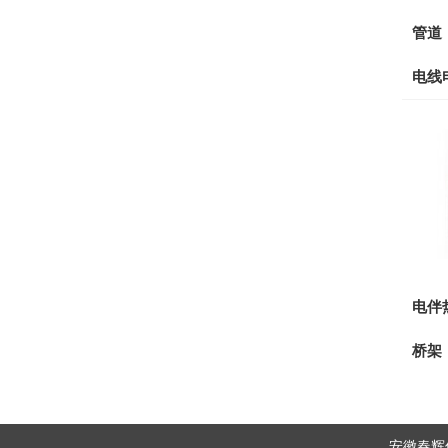
管道
电线
电伴
桥架
安徽春辉