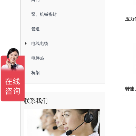
泵、机械密封
压力
管道
电线电缆
电伴热
桥架
转速
联系我们