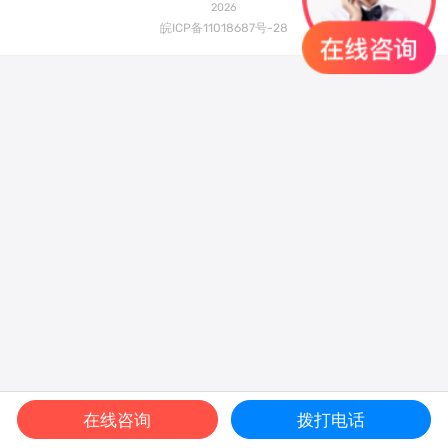
2026
皖ICP备11018687号-28





在线咨询
拨打电话
首页
搜索
分类
短信
电话